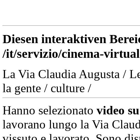
Diesen interaktiven Berei
/it/servizio/cinema-virtua
La Via Claudia Augusta
/
Le
la gente
/
culture
/
Hanno selezionato
video s
lavorano lungo la Via Clau
vissuto e lavorato. Sono di