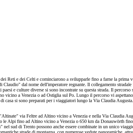
dei Reti e dei Celti e cominciarono a svilupparle fino a farne la prima 
di Claudio" dal nome dell'imperatore regnante. Il collegamento stradal
 paesi e culture diverse si sono incontrate su questa strada. Il percorso 
 vicino a Venezia o ad Ostiglia sul Po. Lungo il percorso vi aspettano pae
ni di casa si sono preparati per i viaggiatori lungo la Via Claudia Augus
 "Altinate" via Feltre ad Altino vicino a Venezia e nella Via Claudia A
 le Alpi fino ad Altino vicino a Venezia o 650 km da Donauwörth fino
" nel sud di Trento possono anche essere combinate in un unico viaggio,
omantiche strade di montagna, con numerose vedute panoramiche, attraverso