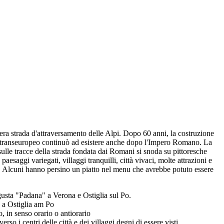
vera strada d'attraversamento delle Alpi. Dopo 60 anni, la costruzione
e transeuropeo continuò ad esistere anche dopo l'Impero Romano. La
sulle tracce della strada fondata dai Romani si snoda su pittoresche
saggi variegati, villaggi tranquilli, città vivaci, molte attrazioni e
ta. Alcuni hanno persino un piatto nel menu che avrebbe potuto essere
ugusta "Padana" a Verona e Ostiglia sul Po.
 a Ostiglia am Po
 in senso orario o antiorario
 i centri delle città e dei villaggi degni di essere visti,