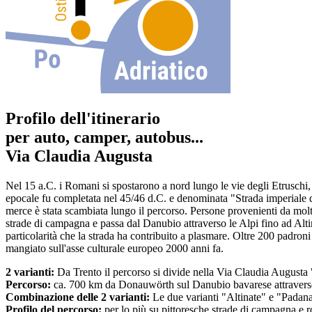
Profilo dell'itinerario
per auto, camper, autobus...
Via Claudia Augusta
Nel 15 a.C. i Romani si spostarono a nord lungo le vie degli Etruschi, 
epocale fu completata nel 45/46 d.C. e denominata "Strada imperiale 
merce è stata scambiata lungo il percorso. Persone provenienti da molti
strade di campagna e passa dal Danubio attraverso le Alpi fino ad Altino
particolarità che la strada ha contribuito a plasmare. Oltre 200 padro
mangiato sull'asse culturale europeo 2000 anni fa.
2 varianti:
Da Trento il percorso si divide nella Via Claudia Augusta
Percorso:
ca. 700 km da Donauwörth sul Danubio bavarese attraverso
Combinazione delle 2 varianti:
Le due varianti "Altinate" e "Padana
Profilo del percorso:
per lo più su pittoresche strade di campagna e r