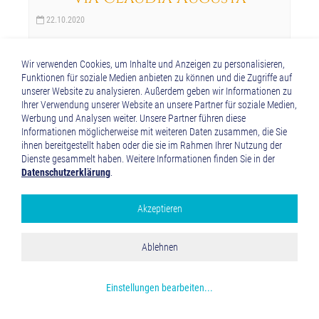
22.10.2020
Familie Hafner aus Augsburg bereiste kürzlich die
Via Claudia Augusta, mit einem Lasten-Rad, wie
Wir verwenden Cookies, um Inhalte und Anzeigen zu personalisieren,
Funktionen für soziale Medien anbieten zu können und die Zugriffe auf
man sie mehr und mehr in Städten trifft. Mit einem
unserer Website zu analysieren. Außerdem geben wir Informationen zu
Lasten-Rad kann man, wie der Name sagt, auch
Ihrer Verwendung unserer Website an unsere Partner für soziale Medien,
richtige Lasten transportieren. Man kann mit ihnen
Werbung und Analysen weiter. Unsere Partner führen diese
also auch größere Einkäufe erledigen und sie helfen
Informationen möglicherweise mit weiteren Daten zusammen, die Sie
damit den motorisierten Verkehr zu reduzieren. Bei
ihnen bereitgestellt haben oder die sie im Rahmen Ihrer Nutzung der
Dienste gesammelt haben. Weitere Informationen finden Sie in der
der besonderen Rad-Reise, auf den Spuren der
Datenschutzerklärung
.
Römer über die Alpen, nahm der 3jährige Benedikt
im Laderaum des Lasten-Rades Platz, das Vater
Akzeptieren
Damian bewegte. Gattin Claudia und die 10jährge
Google Analytics
Cassandra begleiteten sie auf herkömmlichen
Alle akzeptieren
Rädern. Sogar die beiden Tiroler Pässe haben die 4
Ablehnen
Speichern und schließen
aus eigener Kraft bewältigt. Es war ein spannendes
und schönes Abenteuer, zieht der Familienvater
Mehr über die genutzten Cookies erfahren
Einstellungen bearbeiten
...
Bilanz. Ein Bravo von der Via Claudia Augusta! Von
Euch auch?