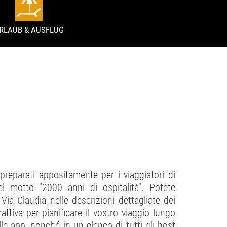
RLAUB & AUSFLUG
I
preparati appositamente per i viaggiatori di
el motto "2000 anni di ospitalità". Potete
a Via Claudia nelle descrizioni dettagliate dei
attiva per pianificare il vostro viaggio lungo
le app, nonché in un elenco di tutti gli host