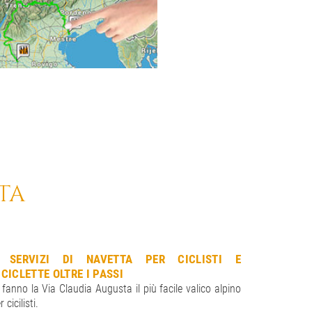
TA
 SERVIZI DI NAVETTA PER CICLISTI E
PACCHETT
ICICLETTE OLTRE I PASSI
20 tour org
. fanno la Via Claudia Augusta il più facile valico alpino
bici elettric
r cicilisti.
DI PIÙ