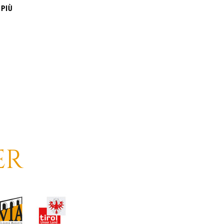
 PIÙ
ER