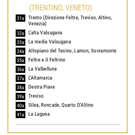
(TRENTINO, VENETO)
Trento (Direzione Feltre, Treviso, Altino,
31a
Venezia)
L’alta Valsugana
32a
La media Valsugana
33a
Altopiano del Tesino, Lamon, Sovramonte
34a
Feltre e il Feltrino
35a
La Valbelluna
36a
L’Altamarca
37a
Destra Piave
38a
Treviso
39a
Silea, Roncade, Quarto D'Altino
40a
La Laguna
41a