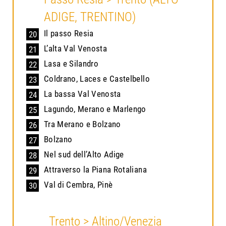
ADIGE, TRENTINO)
Il passo Resia
20
L’alta Val Venosta
21
Lasa e Silandro
22
Coldrano, Laces e Castelbello
23
La bassa Val Venosta
24
Lagundo, Merano e Marlengo
25
Tra Merano e Bolzano
26
Bolzano
27
Nel sud dell’Alto Adige
28
Attraverso la Piana Rotaliana
29
Val di Cembra, Pinè
30
Trento > Altino/Venezia