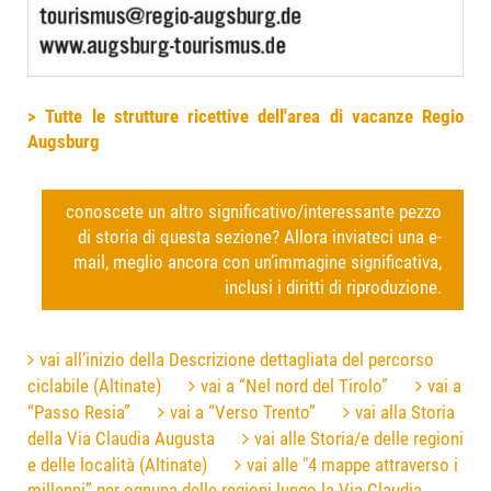
> Tutte le strutture ricettive dell'area di vacanze Regio
Augsburg
conoscete un altro significativo/interessante pezzo
di storia di questa sezione? Allora inviateci una e-
mail, meglio ancora con un’immagine significativa,
inclusi i diritti di riproduzione.
vai all’inizio della Descrizione dettagliata del percorso
ciclabile (Altinate)
vai a “Nel nord del Tirolo”
vai a
“Passo Resia”
vai a “Verso Trento”
vai alla Storia
della Via Claudia Augusta
vai alle Storia/e delle regioni
e delle località (Altinate)
vai alle "4 mappe attraverso i
millenni” per ognuna delle regioni lungo la Via Claudia