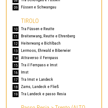
08
Füssen e Schwangau
09
TIROLO
Tra Füssen e Reutte
10
Breitenwang, Reutte e Ehrenberg
11
Heiterwang e Bichlbach
12
Lermoos, Ehrwald e Biberwier
13
Attraverso il Fernpass
14
Tra il Fernpass e Imst
15
Imst
16
Tra Imst e Landeck
17
Zams, Landeck e Fließ
18
Tra Landeck e passo Resia
19
Passo Resia > Trento (ALTO