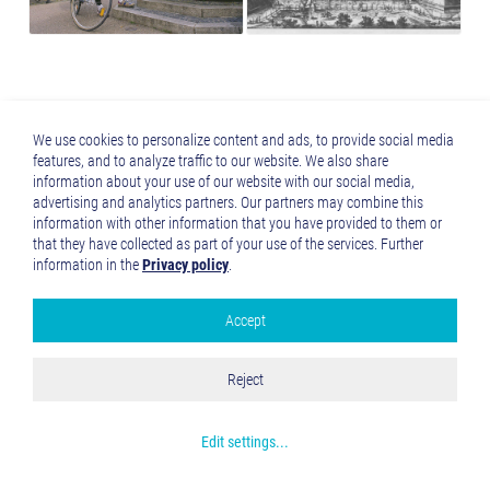
We use cookies to personalize content and ads, to provide social media
Percorso ciclabile attraversp
features, and to analyze traffic to our website. We also share
Augsburg/Augusta
information about your use of our website with our social media,
advertising and analytics partners. Our partners may combine this
information with other information that you have provided to them or
that they have collected as part of your use of the services. Further
information in the
Privacy policy
.
Accept
Google Analytics
Accept all
Reject
Save and Close
Get more info about used cookies
Edit settings
...