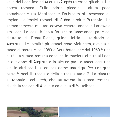
valle del Lech fino ad Augusta/Augsburg erano già abitati in
epoca romana. Sulla prima piccola altura poco
appariscente tra Mertingen e Druisheim si trovavano gli
impianti difensivi romani di Submuntorium-Burghöfe. Un
accampamento militare doveva esserci anche a Langweid
am Lech. Le località fino a Druisheim fanno ancor parte del
distretto di Donau-Riess, quindi inizia il territorio di
Augusta. Le località più grandi sono Meitingen, elevata al
rango di mercato nel 1989 e Gersthofen, che dal 1969 è una
città. La strada romana conduce in maniera diretta al Lech
in direzione di Augusta e in alcune parti è ancor oggi una
via. In altri posti si delinea come una diga. Per una gran
parte è oggi il tracciato della strada statale 2. La pianura
alluvionale del Lech, che attraversa la strada romana,
divide la regione di Augusta da quella di Wittelbach.