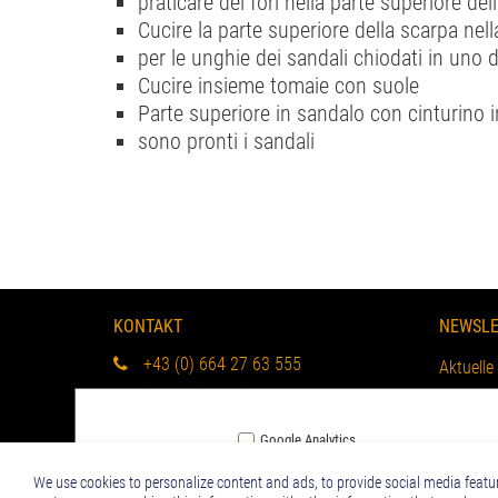
praticare dei fori nella parte superiore del
Cucire la parte superiore della scarpa nell
per le unghie dei sandali chiodati in uno d
Cucire insieme tomaie con suole
Parte superiore in sandalo con cinturino i
sono pronti i sandali
KONTAKT
NEWSLE
+43 (0) 664 27 63 555
Aktuelle
info@viaclaudia.org
bleiben 
Google Analytics
Impressum
We use cookies to personalize content and ads, to provide social media featur
Accept all
Datenschutzerklärung