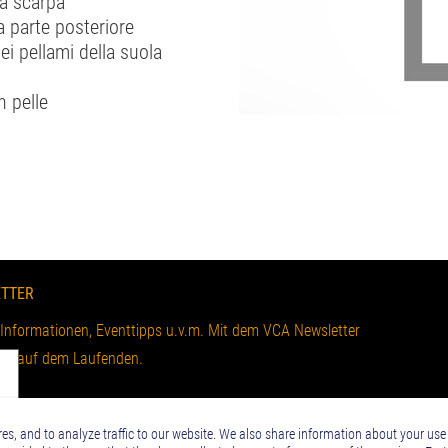
la scarpa
a parte posteriore
ei pellami della suola
n pelle
TTER
 Informationen, Eventtipps u.v.m. Mit dem VCA Newsletter
Sie auf dem Laufenden.
es, and to analyze traffic to our website. We also share information about your use 