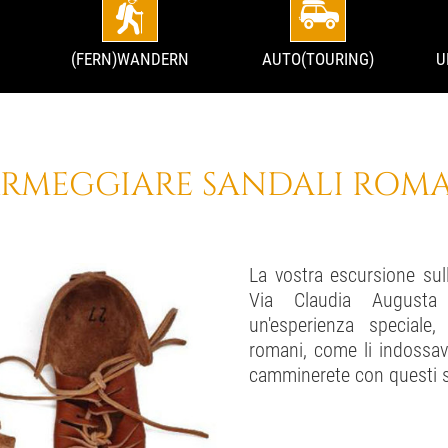
(FERN)WANDERN
AUTO(TOURING)
U
RMEGGIARE SANDALI ROM
La vostra escursione su
Via Claudia Augusta 
un'esperienza speciale,
romani, come li indossa
camminerete con questi s