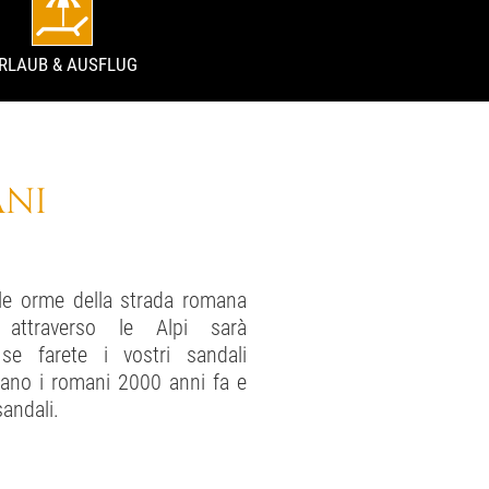
RLAUB & AUSFLUG
ANI
lle orme della strada romana
attraverso le Alpi sarà
 se farete i vostri sandali
vano i romani 2000 anni fa e
andali.