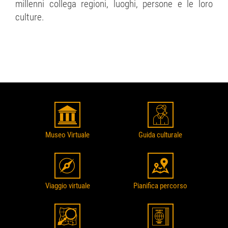
millenni collega regioni, luoghi, persone e le loro
culture.
Museo Virtuale
Guida culturale
Viaggio virtuale
Pianifica percorso