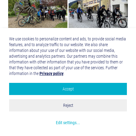
We use cookies to personalize content and ads, to provide social media
features, and to analyze traffic to our website. We also share
information about your use of our website with our social media,
advertising and analytics partners. Our partners may combine this
information with other information that you have provided to them or
that they have collected as part of your use of the services. Further
information in the
Privacy policy
.
Accept
Google Analytics
Accept all
Reject
Save and Close
Get more info about used cookies
Edit settings
...