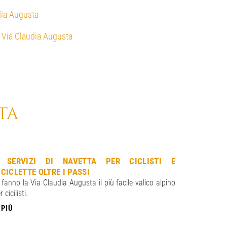
udia Augusta
- Via Claudia Augusta
TA
 SERVIZI DI NAVETTA PER CICLISTI E
PACCHETT
ICICLETTE OLTRE I PASSI
20 tour org
. fanno la Via Claudia Augusta il più facile valico alpino
bici elettric
r cicilisti.
DI PIÙ
 PIÙ