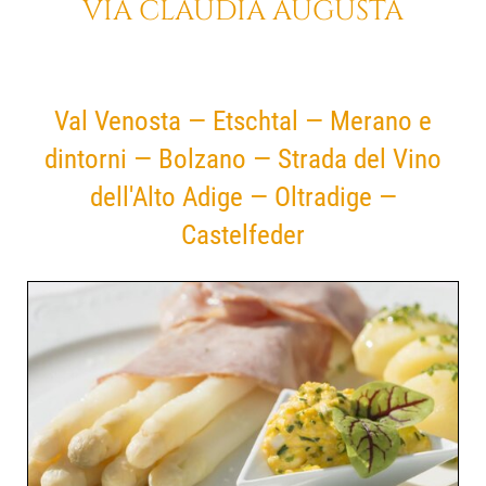
VIA CLAUDIA AUGUSTA
Val Venosta — Etschtal — Merano e
dintorni — Bolzano — Strada del Vino
dell'Alto Adige — Oltradige —
Castelfeder