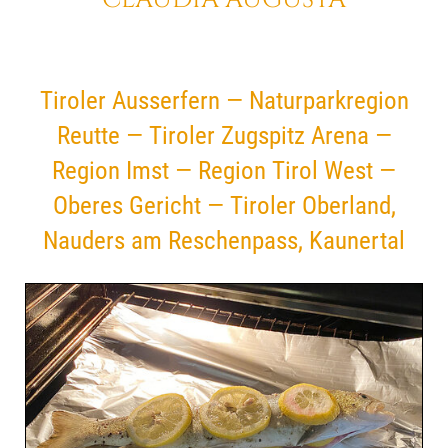
Tiroler Ausserfern — Naturparkregion
Reutte — Tiroler Zugspitz Arena —
Region Imst — Region Tirol West —
Oberes Gericht — Tiroler Oberland,
Nauders am Reschenpass, Kaunertal