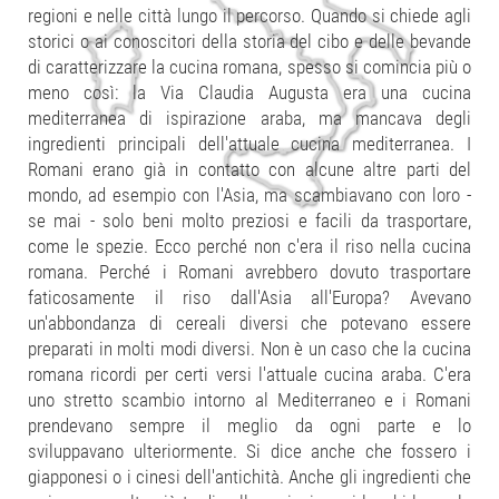
regioni e nelle città lungo il percorso. Quando si chiede agli
storici o ai conoscitori della storia del cibo e delle bevande
di caratterizzare la cucina romana, spesso si comincia più o
meno così: la Via Claudia Augusta era una cucina
mediterranea di ispirazione araba, ma mancava degli
ingredienti principali dell'attuale cucina mediterranea. I
Romani erano già in contatto con alcune altre parti del
mondo, ad esempio con l'Asia, ma scambiavano con loro -
se mai - solo beni molto preziosi e facili da trasportare,
come le spezie. Ecco perché non c'era il riso nella cucina
romana. Perché i Romani avrebbero dovuto trasportare
faticosamente il riso dall'Asia all'Europa? Avevano
un'abbondanza di cereali diversi che potevano essere
preparati in molti modi diversi. Non è un caso che la cucina
romana ricordi per certi versi l'attuale cucina araba. C'era
uno stretto scambio intorno al Mediterraneo e i Romani
prendevano sempre il meglio da ogni parte e lo
sviluppavano ulteriormente. Si dice anche che fossero i
giapponesi o i cinesi dell'antichità. Anche gli ingredienti che