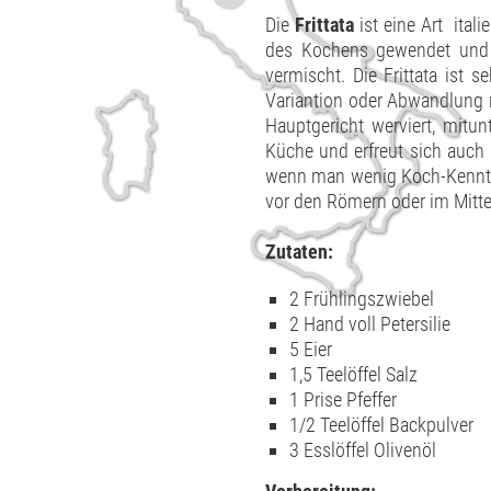
Die
Frittata
ist eine Art ital
des Kochens gewendet und i
vermischt. Die Frittata ist s
Variantion oder Abwandlung n
Hauptgericht werviert, mitun
Küche und erfreut sich auch a
wenn man wenig Koch-Kenntnis
vor den Römern oder im Mitte
Zutaten:
2 Frühlingszwiebel
2 Hand voll Petersilie
5 Eier
1,5 Teelöffel Salz
1 Prise Pfeffer
1/2 Teelöffel Backpulver
3 Esslöffel Olivenöl