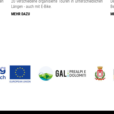
en
20 verschiedene organisierte Touren in unterschiedlichen
D
Längen - auch mit E-Bike.
Be
MEHR DAZU
M