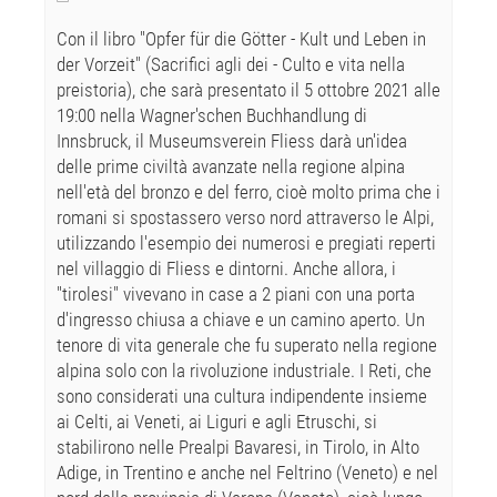
Con il libro "Opfer für die Götter - Kult und Leben in
der Vorzeit" (Sacrifici agli dei - Culto e vita nella
preistoria), che sarà presentato il 5 ottobre 2021 alle
19:00 nella Wagner'schen Buchhandlung di
Innsbruck, il Museumsverein Fliess darà un'idea
delle prime civiltà avanzate nella regione alpina
nell'età del bronzo e del ferro, cioè molto prima che i
romani si spostassero verso nord attraverso le Alpi,
utilizzando l'esempio dei numerosi e pregiati reperti
nel villaggio di Fliess e dintorni. Anche allora, i
"tirolesi" vivevano in case a 2 piani con una porta
d'ingresso chiusa a chiave e un camino aperto. Un
tenore di vita generale che fu superato nella regione
alpina solo con la rivoluzione industriale. I Reti, che
sono considerati una cultura indipendente insieme
ai Celti, ai Veneti, ai Liguri e agli Etruschi, si
stabilirono nelle Prealpi Bavaresi, in Tirolo, in Alto
Adige, in Trentino e anche nel Feltrino (Veneto) e nel