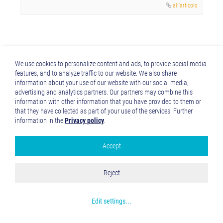
all'articolo
We use cookies to personalize content and ads, to provide social media
features, and to analyze traffic to our website. We also share
information about your use of our website with our social media,
advertising and analytics partners. Our partners may combine this
information with other information that you have provided to them or
that they have collected as part of your use of the services. Further
information in the
Privacy policy
.
Accept
Google Analytics
Accept all
Reject
Save and Close
Get more info about used cookies
Edit settings
...