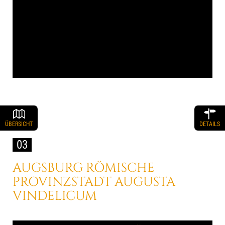
ÜBERSICHT
DETAILS
03
AUGSBURG
RÖMISCHE
PROVINZSTADT
AUGUSTA
VINDELICUM