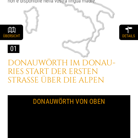
non è disponibile nella vostra lingua madre.
ÜBERSICHT
DETAILS
01
DONAUWÖRTH IM DONAU-
RIES
START DER ERSTEN
STRASSE
ÜBER DIE ALPEN
DONAUWÖRTH VON OBEN