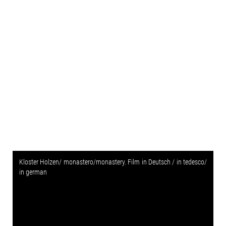
Kloster Holzen/ monastero/monastery. Film in Deutsch / in tedesco/
in german