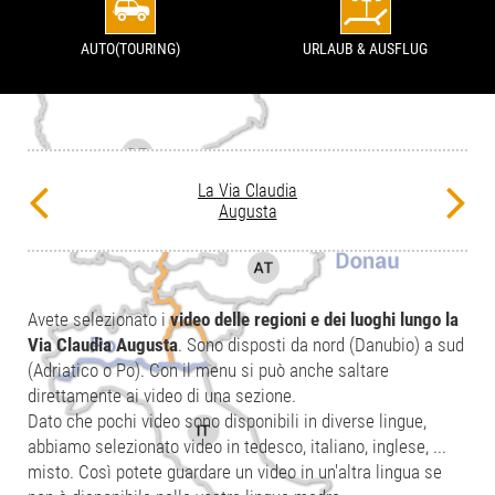
AUTO(TOURING)
URLAUB & AUSFLUG
La Via Claudia
Augusta
Avete selezionato i
video delle regioni e dei luoghi lungo la
Via Claudia Augusta
. Sono disposti da nord (Danubio) a sud
(Adriatico o Po). Con il menu si può anche saltare
direttamente ai video di una sezione.
Dato che pochi video sono disponibili in diverse lingue,
abbiamo selezionato video in tedesco, italiano, inglese, ...
misto. Così potete guardare un video in un'altra lingua se