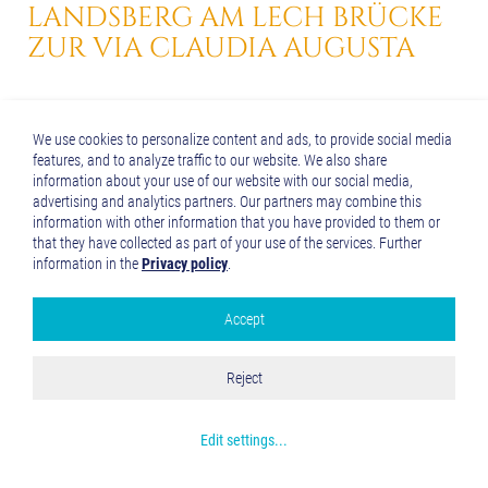
LANDSBERG AM LECH
BRÜCKE
ZUR
VIA CLAUDIA AUGUSTA
LANDSBERG AM LECH VON OBEN
We use cookies to personalize content and ads, to provide social media
features, and to analyze traffic to our website. We also share
information about your use of our website with our social media,
advertising and analytics partners. Our partners may combine this
information with other information that you have provided to them or
that they have collected as part of your use of the services. Further
information in the
Privacy policy
.
Accept
Google Analytics
Accept all
Reject
Save and Close
Get more info about used cookies
Edit settings
...