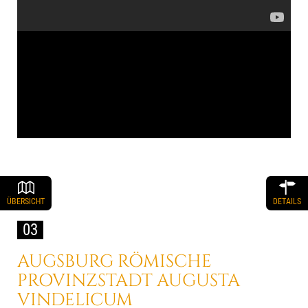
ÜBERSICHT
DETAILS
03
AUGSBURG
RÖMISCHE
PROVINZSTADT
AUGUSTA
VINDELICUM