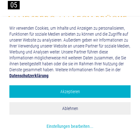
05
LANDSBERG AM LECH
BRÜCKE
ZUR
VIA CLAUDIA AUGUSTA
Wir verwenden Cookies, um Inhalte und Anzeigen zu personalisieren,
Funktionen für soziale Medien anbieten zu können und die Zugriffe auf
unserer Website zu analysieren. Außerdem geben wir Informationen zu
Ihrer Verwendung unserer Website an unsere Partner für soziale Medien,
LANDSBERG AM LECH VON OBEN
Werbung und Analysen weiter. Unsere Partner führen diese
Informationen möglicherweise mit weiteren Daten zusammen, die Sie
ihnen bereitgestellt haben oder die sie im Rahmen Ihrer Nutzung der
Dienste gesammelt haben. Weitere Informationen finden Sie in der
Datenschutzerklärung
.
Akzeptieren
Google Analytics
Alle akzeptieren
Ablehnen
Speichern und schließen
Mehr über die genutzten Cookies erfahren
Einstellungen bearbeiten
...