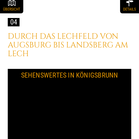
ÜBERSICHT
DETAILS
04
DURCH DAS LECHFELD
VON
AUGSBURG
BIS LANDSBERG AM
LECH
SEHENSWERTES IN KÖNIGSBRUNN