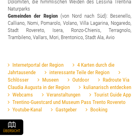
Dolomiten, die himmlischen Weiden des Lessina Trentina
Naturparks
Gemeinden der Region
(von Nord nach Süd): Besenello,
Calliano, Nomi, Pomarolo, Volano, Villa Lagarina, Nogaredo,
Stadt Rovereto, Isera, Ronzo-Chienis, Terragnolo,
Trambileno, Vallars, Mori, Brentonico, Stadt Ala, Avio
Internetportal der Region
4 Karten durch die
Jahrtausende
interessante Teile der Region
Schlösser
Museen
Outdoor
Radroute Via
Claudia Augusta in der Region
kulianarisch entdecken
Webcams
Veranstaltungen
Tourist Guide App
Trentino-Guestcard und Museum Pass Trento Rovereto
Youtube-Kanal
Gastgeber
Booking
ÜBERSICHT