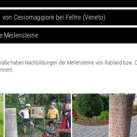
heute im Bozner Stadtmus
Hanslwirt in Rabland, wurde 
n von Cesiomaggiore bei Feltre (Veneto)
e Meilensteine
Straße haben Nachbildungen der Meilensteine von Rabland bzw. 
innern.