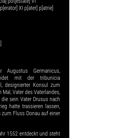
ia] pot[estate] VI
[erator] XI p[ater] p[atrie]
]
ar Augustus Germanicus,
idet mit der tribunicia
, designierter Konsul zum
n Mal, Vater des Vaterlandes,
, die sein Vater Drusus nach
eg hatte trassieren lassen,
 zum Fluss Donau auf einer
ahr 1552 entdeckt und steht