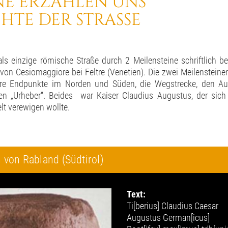
NE ERZÄHLEN UNS
HTE DER STRASSE
als einzige römische Straße durch 2 Meilensteine schriftlich b
 von Cesiomaggiore bei Feltre (Venetien). Die zwei Meilenstei
Ihre Endpunkte im Norden und Süden, die Wegstrecke, den A
n „Urheber“. Beides war Kaiser Claudius Augustus, der sich 
lt verewigen wollte.
 von Rabland (Südtirol)
Text:
Ti[berius] Claudius Caesar
Augustus German[icus]