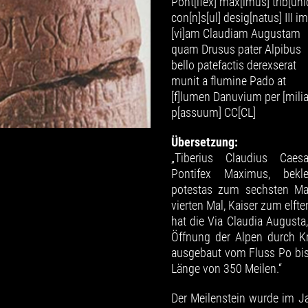
Pont[ifex] max[imus] trib[unic
con[n]s[ul] desig[natus] III imp
[vi]am Claudiam Augustam
quam Drusus pater Alpibus
bello patefactis derexserat
munit a flumine Pado at
[f]lumen Danuvium per [milia
p[assuum] CC[CL]
Übersetzung:
„Tiberius Claudius Caes
Pontifex Maximus, bekle
potestas zum sechsten Mal
vierten Mal, Kaiser zum elfte
hat die Via Claudia Augusta
Öffnung der Alpen durch Kri
ausgebaut vom Fluss Po bis
Länge von 350 Meilen.“
Der Meilenstein wurde im J