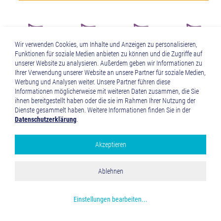
Wir verwenden Cookies, um Inhalte und Anzeigen zu personalisieren,
Funktionen für soziale Medien anbieten zu können und die Zugriffe auf
unserer Website zu analysieren. Außerdem geben wir Informationen zu
Ihrer Verwendung unserer Website an unsere Partner für soziale Medien,
Werbung und Analysen weiter. Unsere Partner führen diese
ÜBERSICHT
Informationen möglicherweise mit weiteren Daten zusammen, die Sie
ihnen bereitgestellt haben oder die sie im Rahmen Ihrer Nutzung der
Dienste gesammelt haben. Weitere Informationen finden Sie in der
Datenschutzerklärung
.
EIN BUNTES FEUERWERK
AN
KULTUR ÜBER DIE ALPEN
QUER
Akzeptieren
Google Analytics
DURCH EUROPA
Alle akzeptieren
Ablehnen
Speichern und schließen
Mehr über die genutzten Cookies erfahren
Einstellungen bearbeiten
...
Die Bilderauswahl gibt einen ersten Eindruck von der
bunten Vielfalt an Menschen und Kultur(en), die entlang