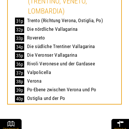
(TRENTINO, VENETO,
LOMBARDIA)
Trento (Richtung Verona, Ostiglia, Po)
31p
Die nördliche Vallagarina
32p
Rovereto
33p
Die südliche Trentiner Vallagarina
34p
Die Veronser Vallagarina
35p
Rivoli Veronese und der Gardasee
36p
Valpolicella
37p
Verona
38p
Po-Ebene zwischen Verona und Po
39p
Ostiglia und der Po
40p