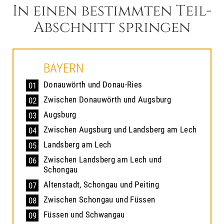
In einen bestimmten Teil-
Abschnitt springen
BAYERN
Donauwörth und Donau-Ries
01
Zwischen Donauwörth und Augsburg
02
Augsburg
03
Zwischen Augsburg und Landsberg am Lech
04
Landsberg am Lech
05
Zwischen Landsberg am Lech und
06
Schongau
Altenstadt, Schongau und Peiting
07
Zwischen Schongau und Füssen
08
Füssen und Schwangau
09