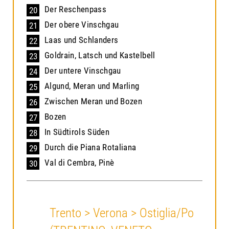
Der Reschenpass
20
Der obere Vinschgau
21
Laas und Schlanders
22
Goldrain, Latsch und Kastelbell
23
Der untere Vinschgau
24
Algund, Meran und Marling
25
Zwischen Meran und Bozen
26
Bozen
27
In Südtirols Süden
28
Durch die Piana Rotaliana
29
Val di Cembra, Pinè
30
Trento > Verona > Ostiglia/Po