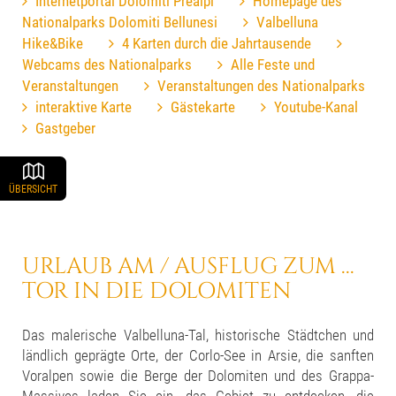
Internetportal Dolomiti Prealpi
Homepage des
Nationalparks Dolomiti Bellunesi
Valbelluna
Hike&Bike
4 Karten durch die Jahrtausende
Webcams des Nationalparks
Alle Feste und
Veranstaltungen
Veranstaltungen des Nationalparks
interaktive Karte
Gästekarte
Youtube-Kanal
Gastgeber
ÜBERSICHT
URLAUB AM / AUSFLUG ZUM ...
TOR IN DIE DOLOMITEN
Das malerische Valbelluna-Tal, historische Städtchen und
ländlich geprägte Orte, der Corlo-See in Arsie, die sanften
Voralpen sowie die Berge der Dolomiten und des Grappa-
Massives laden Sie ein, das Gebiet zu entdecken, die