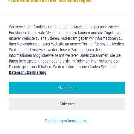
> Alle Unterkünfte in der Tourismusregion
Wir verwenden Cookies, um Inhalte und Anzeigen zu personalisieren,
Funktionen für soziale Medien anbieten zu können und die Zugriffe auf
unserer Website zu analysieren. Außerdem geben wir Informationen zu
Ihrer Verwendung unserer Website an unsere Partner für soziale Medien,
Werbung und Analysen weiter. Unsere Partner führen diese
Informationen möglicherweise mit weiteren Daten zusammen, die Sie
NEWS VIA CLAUDIA AUGUSTA
ihnen bereitgestellt haben oder die sie im Rahmen Ihrer Nutzung der
Dienste gesammelt haben. Weitere Informationen finden Sie in der
Datenschutzerklärung
.
6 SHUTTLE ÜBER DIE PÄSSE
... machen die Via Claudia Augusta zum leichtesten
Akzeptieren
Google Analytics
Alpenübergang.
Alle akzeptieren
MEHR DAZU
Ablehnen
Speichern und schließen
Mehr über die genutzten Cookies erfahren
Einstellungen bearbeiten
...