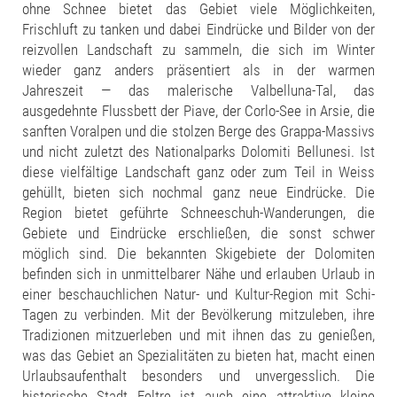
ohne Schnee bietet das Gebiet viele Möglichkeiten,
Frischluft zu tanken und dabei Eindrücke und Bilder von der
reizvollen Landschaft zu sammeln, die sich im Winter
wieder ganz anders präsentiert als in der warmen
Jahreszeit — das malerische Valbelluna-Tal, das
ausgedehnte Flussbett der Piave, der Corlo-See in Arsie, die
sanften Voralpen und die stolzen Berge des Grappa-Massivs
und nicht zuletzt des Nationalparks Dolomiti Bellunesi. Ist
diese vielfältige Landschaft ganz oder zum Teil in Weiss
gehüllt, bieten sich nochmal ganz neue Eindrücke. Die
Region bietet geführte Schneeschuh-Wanderungen, die
Gebiete und Eindrücke erschließen, die sonst schwer
möglich sind. Die bekannten Skigebiete der Dolomiten
befinden sich in unmittelbarer Nähe und erlauben Urlaub in
einer beschauchlichen Natur- und Kultur-Region mit Schi-
Tagen zu verbinden. Mit der Bevölkerung mitzuleben, ihre
Tradizionen mitzuerleben und mit ihnen das zu genießen,
was das Gebiet an Spezialitäten zu bieten hat, macht einen
Urlaubsaufenthalt besonders und unvergesslich. Die
historische Stadt Feltre ist auch eine attraktive kleine