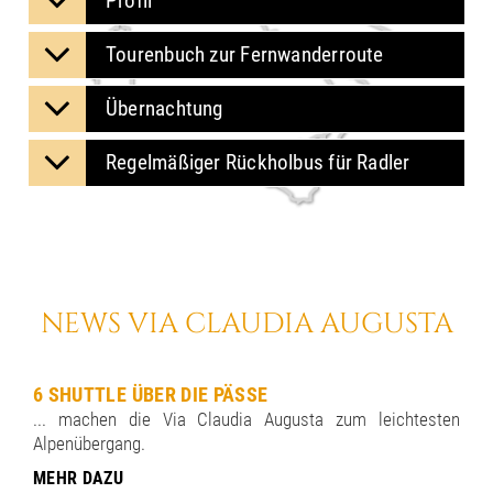
Profil
Tourenbuch zur Fern­wan­der­rou­te
Übernachtung
Re­gel­mä­ßi­ger Rückholbus für Radler
NEWS VIA CLAUDIA AUGUSTA
6 SHUTTLE ÜBER DIE PÄSSE
... machen die Via Claudia Augusta zum leichtesten
Alpenübergang.
MEHR DAZU