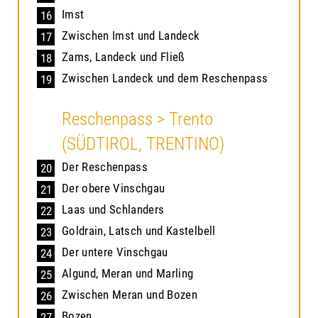
Imst
16
Zwischen Imst und Landeck
17
Zams, Landeck und Fließ
18
Zwischen Landeck und dem Reschenpass
19
Reschenpass > Trento
(SÜDTIROL, TRENTINO)
Der Reschenpass
20
Der obere Vinschgau
21
Laas und Schlanders
22
Goldrain, Latsch und Kastelbell
23
Der untere Vinschgau
24
Algund, Meran und Marling
25
Zwischen Meran und Bozen
26
Bozen
27