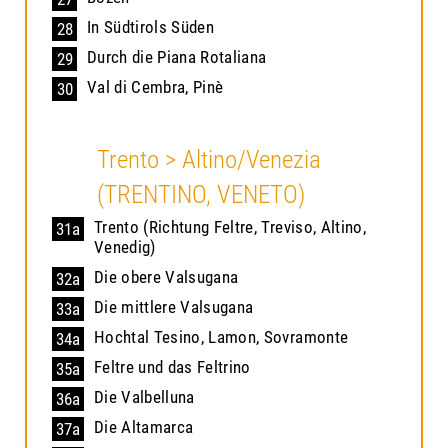
In Südtirols Süden
28
Durch die Piana Rotaliana
29
Val di Cembra, Pinè
30
Trento > Altino/Venezia
(TRENTINO, VENETO)
Trento (Richtung Feltre, Treviso, Altino,
31a
Venedig)
Die obere Valsugana
32a
Die mittlere Valsugana
33a
Hochtal Tesino, Lamon, Sovramonte
34a
Feltre und das Feltrino
35a
Die Valbelluna
36a
Die Altamarca
37a