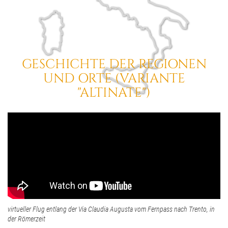
GESCHICHTE DER REGIONEN
UND ORTE
(VARIANTE
"ALTINATE")
virtueller Flug entlang der Via Claudia Augusta vom Fernpass nach Trento, in
der Römerzeit