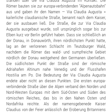
standen über die Via Claudia Augusta im Kontakt. Die
Römer bauten sie zur europa-verbindenden "Alpenautobahn"
aus und gaben ihr den Namen — Via Claudia Augusta =
kailerliche claudianische Straße, benannt nach dem Kaiser,
der sie ausbauen ließ. Die Straße, die zur Via Claudia
Augusta ausgebaut wurde, soll ursprünglich sogar bis zur
Elben kurz vor Berlin geführt haben. Dass sie schließlich an
der Donau, in Donauwörth, ihren nördlichsten Punkt hatte,
lag an der verlorenen Schlacht im Teutoburger Wald,
nachdem die Römer das wald- und sumpfreiche Gebiet
nördlich der Donau weitgehend den Germanen überließen.
Die südlichsten Punkt der Straße sind der römische
Adriahafen Altinum nahe Venedig und der Flusshafen
Hostilia am Po. Die Bedeutung der Via Claudia Augusta
endete aber nicht an diesen Punkten. Die ersten europa-
verbindende Straße über die Alpen verband den Norden und
Nord-Westen Europas mit dem Süd-Osten und Süden des
römischen Reiches, das bis in den Nahen Osten und
Nordafrika reichte. Als der namensgebenede Kaiser
Claudius von der Feier anlässlich der Eroberung Britanniens