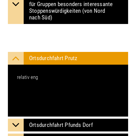
für Gruppen besonders in­ter­es­san­te
Stop­pens­wür­dig­kei­ten (von Nord
nach Süd)
Ortsdurchfahrt Prutz
relativ eng
Orts­durch­fahrt Pfunds Dorf