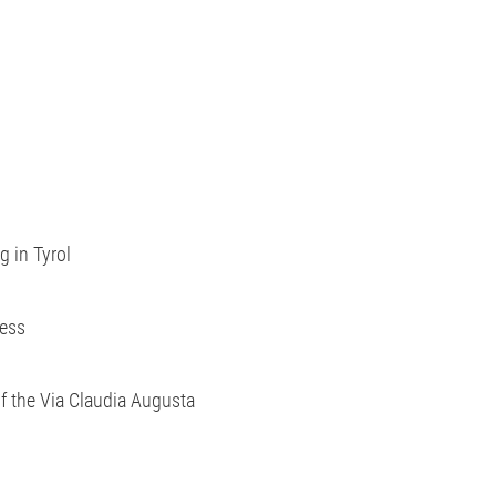
g in Tyrol
iess
 of the Via Claudia Augusta