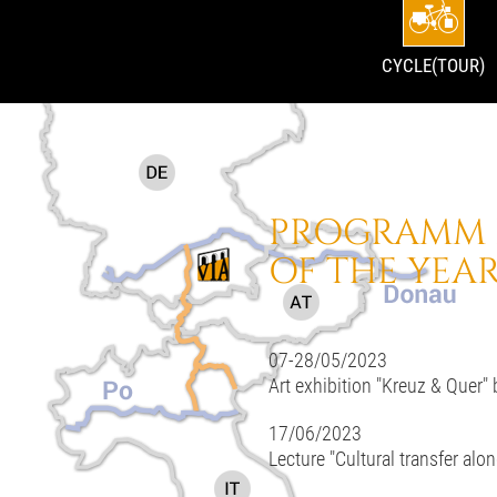
CYCLE(TOUR)
PROGRAMM F
OF THE YEAR
07-28/05/2023
Art exhibition "Kreuz & Quer" 
17/06/2023
Lecture "Cultural transfer alo