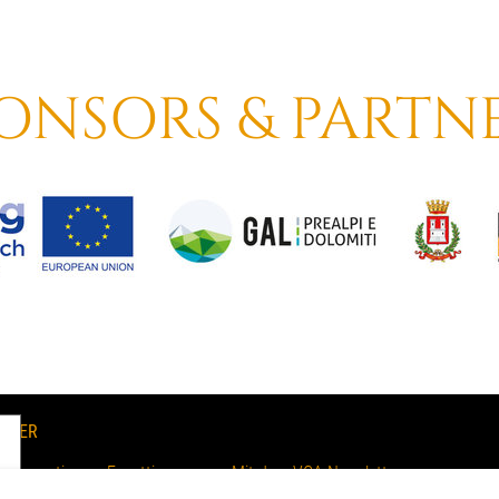
ONSORS & PARTN
TTER
 Informationen, Eventtipps u.v.m. Mit dem VCA Newsletter