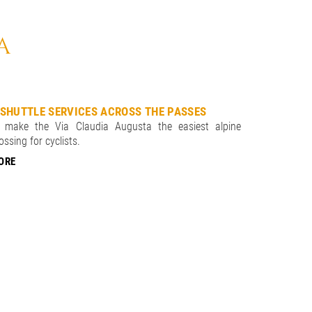
A
 SHUTTLE SERVICES ACROSS THE PASSES
BIKE PAC
.. make the Via Claudia Augusta the easiest alpine
20 differ
ossing for cyclists.
including e-
ORE
MORE