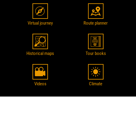
Virtual journey
Route planner
Historical maps
Tour books
Videos
Climate